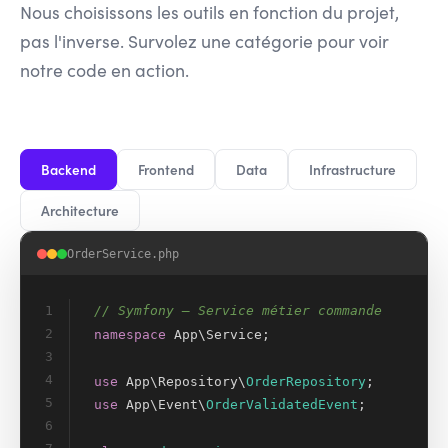
Nous choisissons les outils en fonction du projet,
pas l'inverse. Survolez une catégorie pour voir
notre code en action.
Backend
Frontend
Data
Infrastructure
Architecture
OrderService.php
1
// Symfony — Service métier commande
2
namespace
App\Service;
3
4
use
App\Repository\
OrderRepository
;
5
use
App\Event\
OrderValidatedEvent
;
6