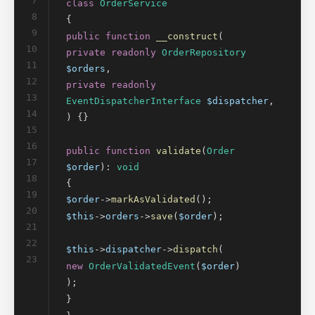
7
class
OrderService
8
{
9
public function
__construct
(
10
private readonly
OrderRepository
11
$orders
,
12
private readonly
13
EventDispatcherInterface
$dispatcher
,
14
) {}
15
16
public function
validate
(
Order
17
$order
):
void
18
{
19
$order
->
markAsValidated
();
20
$this
->
orders
->
save
(
$order
);
21
22
$this
->
dispatcher
->
dispatch
(
23
new
OrderValidatedEvent
(
$order
)
);
}